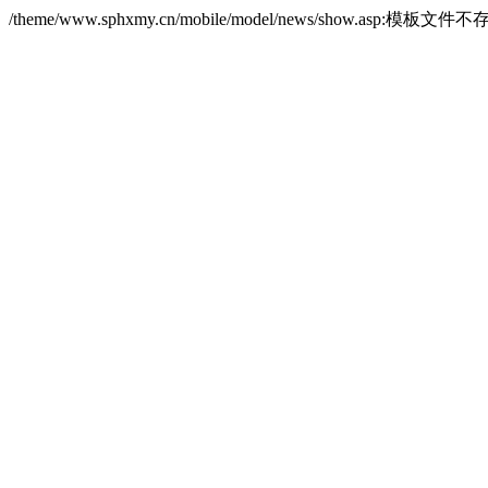
/theme/www.sphxmy.cn/mobile/model/news/show.asp:模板文件