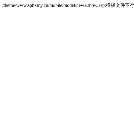
/theme/www.sphxmy.cn/mobile/model/news/show.asp:模板文件