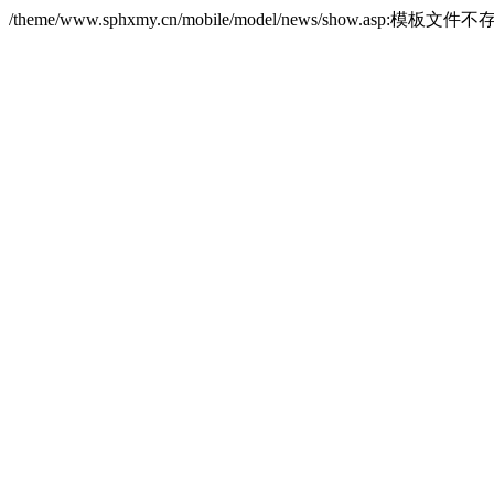
/theme/www.sphxmy.cn/mobile/model/news/show.asp:模板文件